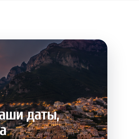
ваши даты,
а