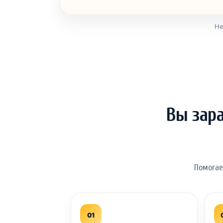
Не
Вы зар
Помогае
01