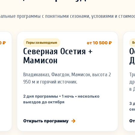
альные программы с понятными сезонами, условиями и стоимо
0 ₽
от 10 500 ₽
Горы за выходные
Б
Северная Осетия +
О
Мамисон
Д
Владикавказ, Фиагдон, Мамисон, высота 2
Тр
950 м и горячий источник.
др
в 
2 дня программы • 1 ночь • несколько
выездов до октября
3 
се
Открыть программу
От