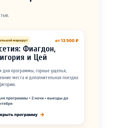
стью.
от 13 500 ₽
ольшой маршрут
сетия: Фиагдон,
игория и Цей
и дня программы, горные ущелья,
евние места и дополнительная поездка
Дигорию.
дня программы • 2 ночи • выезды до
нтября
крыть программу