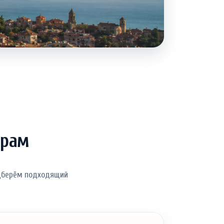
трам
одберём подходящий