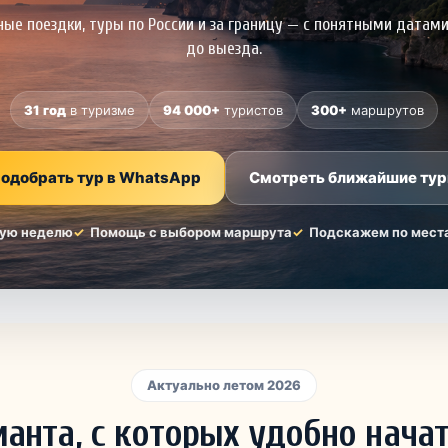
нные поездки, туры по России и за границу — с понятными датам
до выезда.
31 год
в туризме
94 000+
туристов
300+
маршрутов
одобрать тур в WhatsApp
Смотреть ближайшие ту
ую неделю
Помощь с выбором маршрута
Подскажем по мест
Актуально летом 2026
ианта, с которых удобно нача