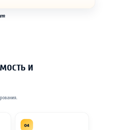
ную
мость и
рования.
04