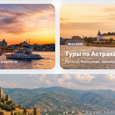
Лето 2026
Туры по Астрах
 и вылеты
Лотосы, Баскунчак, заповед