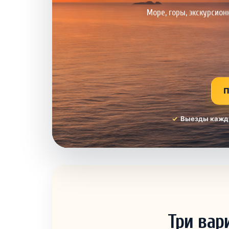
Море, горы, экскурсио
П
Выезды кажд
Три вар