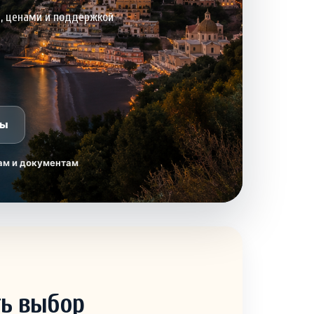
и, ценами и поддержкой
ры
ам и документам
ть выбор