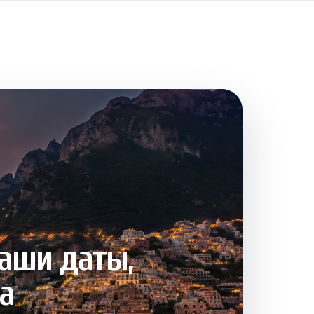
ваши даты,
а