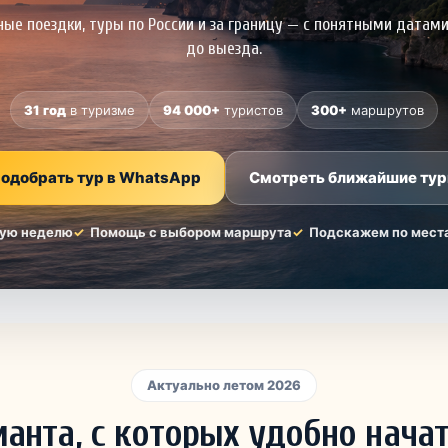
нные поездки, туры по России и за границу — с понятными датам
до выезда.
31 год
в туризме
94 000+
туристов
300+
маршрутов
одобрать тур в WhatsApp
Смотреть ближайшие ту
ую неделю
Помощь с выбором маршрута
Подскажем по мест
Актуально летом 2026
ианта, с которых удобно нача