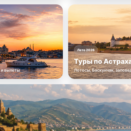
Лето 2026
Туры по Астрах
 и вылеты
Лотосы, Баскунчак, заповед