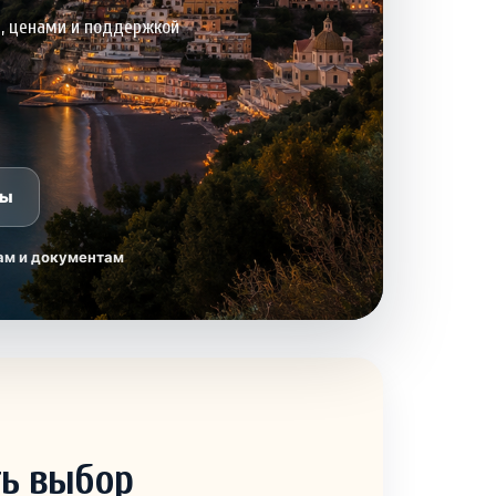
и, ценами и поддержкой
ры
ам и документам
ть выбор