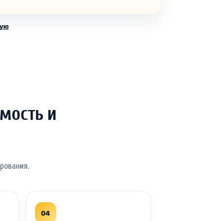
ную
мость и
рования.
04