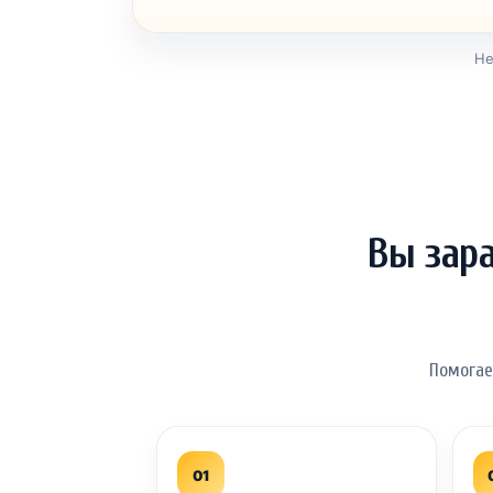
Не
Вы зар
Помогае
01