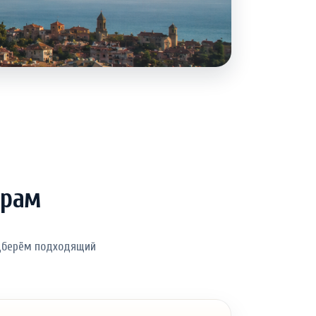
трам
одберём подходящий