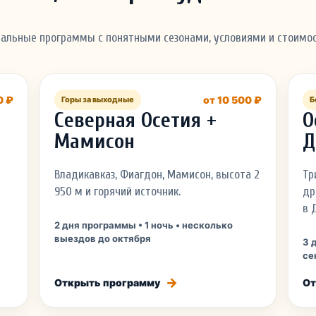
альные программы с понятными сезонами, условиями и стоимо
0 ₽
от 10 500 ₽
Горы за выходные
Б
Северная Осетия +
О
Мамисон
Д
Владикавказ, Фиагдон, Мамисон, высота 2
Тр
950 м и горячий источник.
др
в 
2 дня программы • 1 ночь • несколько
выездов до октября
3 
се
Открыть программу
От