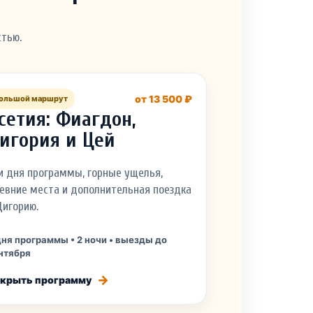
стью.
от 13 500 ₽
ольшой маршрут
сетия: Фиагдон,
игория и Цей
и дня программы, горные ущелья,
евние места и дополнительная поездка
Дигорию.
дня программы • 2 ночи • выезды до
нтября
крыть программу