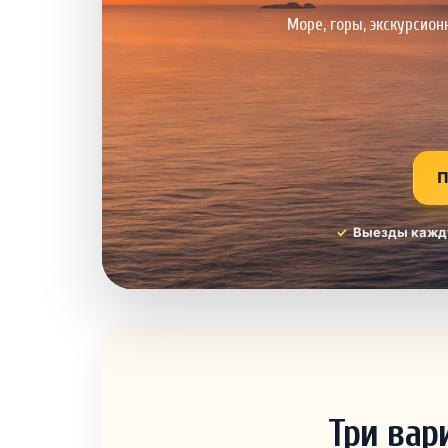
Море, горы, экскурсио
П
Выезды кажд
Три вар