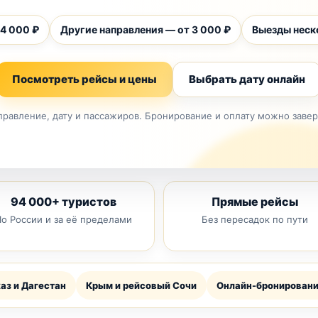
 4 000 ₽
Другие направления — от 3 000 ₽
Выезды неск
Посмотреть рейсы и цены
Выбрать дату онлайн
равление, дату и пассажиров. Бронирование и оплату можно заве
94 000+ туристов
Прямые рейсы
о России и за её пределами
Без пересадок по пути
аз и Дагестан
Крым и рейсовый Сочи
Онлайн-бронирован