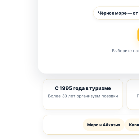
Чёрное море — от
Выберите нап
С 1995 года в туризме
Более 30 лет организуем поездки
П
Море и Абхазия
Кавк